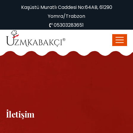
Kaşüstü Muratlı Caddesi No:64AB, 61290
Yomra/Trabzon
05303283651
İletişim